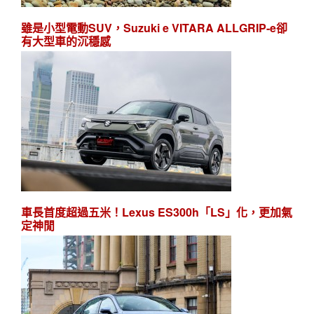
雖是小型電動SUV，Suzuki e VITARA ALLGRIP-e卻
有大型車的沉穩感
車長首度超過五米！Lexus ES300h「LS」化，更加氣
定神閒