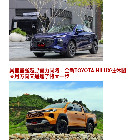
具備堅強越野實力同時，全新TOYOTA HILUX往休閒
乘用方向又邁進了特大一步！