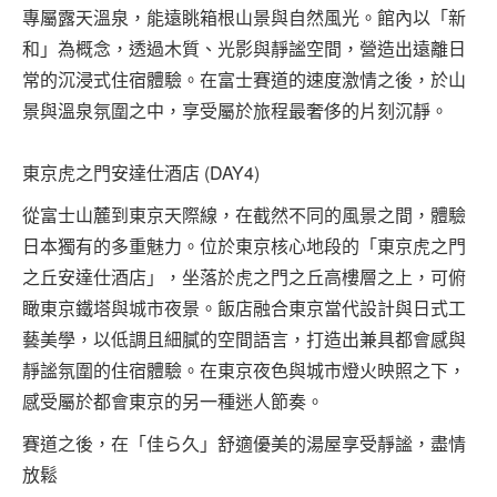
專屬露天溫泉，能遠眺箱根山景與自然風光。館內以「新
和」為概念，透過木質、光影與靜謐空間，營造出遠離日
常的沉浸式住宿體驗。在富士賽道的速度激情之後，於山
景與溫泉氛圍之中，享受屬於旅程最奢侈的片刻沉靜。
東京虎之門安達仕酒店 (DAY4)
從富士山麓到東京天際線，在截然不同的風景之間，體驗
日本獨有的多重魅力。位於東京核心地段的「東京虎之門
之丘安達仕酒店」，坐落於虎之門之丘高樓層之上，可俯
瞰東京鐵塔與城市夜景。飯店融合東京當代設計與日式工
藝美學，以低調且細膩的空間語言，打造出兼具都會感與
靜謐氛圍的住宿體驗。在東京夜色與城市燈火映照之下，
感受屬於都會東京的另一種迷人節奏。
賽道之後，在「佳ら久」舒適優美的湯屋享受靜謐，盡情
放鬆