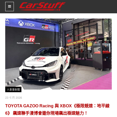
新車價格
車市新聞
賽車新聞
汽車改裝
輪胎特區
促銷訊息
人車事新聞
23 七月 2026
人車軼事
TOYOTA GAZOO Racing 與 XBOX《極限競速：地平線
試車報導
6》 飆速聯手漫博會邀你現場飆出極速魅力！