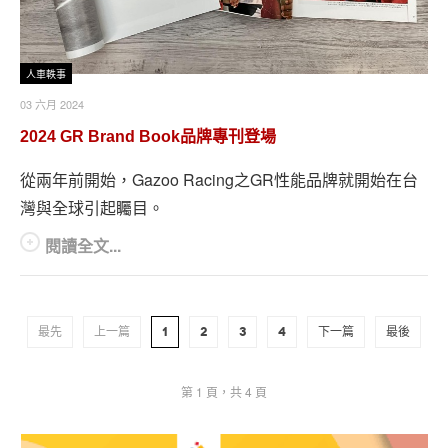
人車軼事
03 六月 2024
2024 GR Brand Book品牌專刊登場
從兩年前開始，Gazoo Racing之GR性能品牌就開始在台
灣與全球引起矚目。
閱讀全文...
最先
上一篇
1
2
3
4
下一篇
最後
第 1 頁，共 4 頁