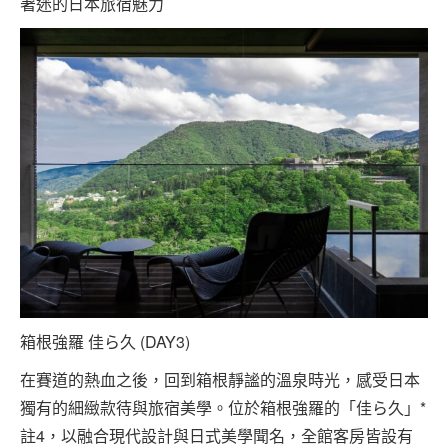
著迷的日本旅宿魅力
箱根強羅 佳ら久 (DAY3)
在賽道的熱血之後，回到箱根靜謐的溫泉時光，感受日本
獨有的細緻款待與旅宿美學。位於箱根強羅的「佳ら久」*
註4，以融合現代設計與日式美學聞名，全館客房皆設有