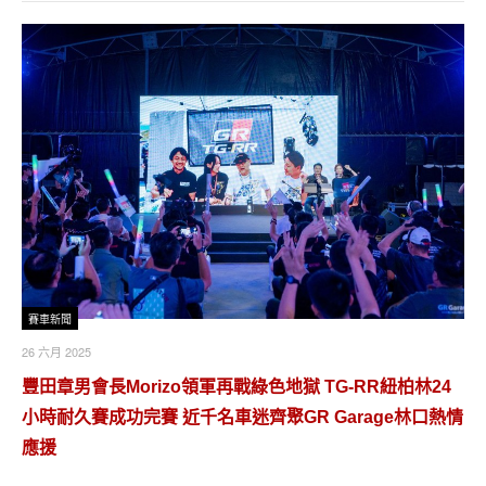
賽車新聞
26 六月 2025
豐田章男會長Morizo領軍再戰綠色地獄 TG-RR紐柏林24
小時耐久賽成功完賽 近千名車迷齊聚GR Garage林口熱情
應援