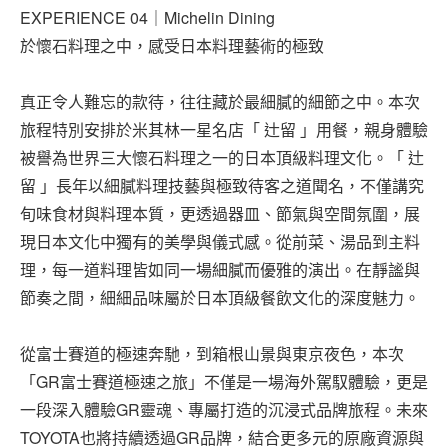
EXPERIENCE 04｜Michelin Dining
於懷石料理之中，感受日本料理藝術的極致
真正令人難忘的款待，往往藏於最細膩的細節之中。本次
旅程特別安排於米其林一星名店「 辻留 」用餐，親身體驗
被譽為世界三大懷石料理之一的日本頂級料理文化。「 辻
留 」長年以細膩料理技藝與極致待客之道聞名，不僅講究
旬味食材與料理本質，更透過器皿、節氣與空間氛圍，展
現日本文化中獨有的美學與儀式感。從前菜、湯品到主料
理，每一道料理皆如同一場細膩而優雅的演出。在靜謐與
節奏之間，細細品味屬於日本頂級餐飲文化的深度魅力。
從富士賽道的極速奔馳，到箱根山景與東京夜色，本次
「GR富士賽道極速之旅」不僅是一場海外駕馭體驗，更是
一段深入體驗GR靈魂、專屬打造的沉浸式品牌旅程。未來
TOYOTA也將持續透過GR品牌，結合更多元的原廠資源與