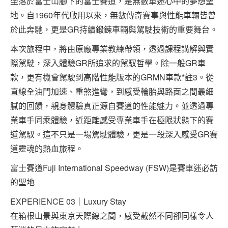
坐落於富士山腳下的富士賽道，是無數車迷心中的夢想聖
地。自1960年代啟用以來，無數傳奇賽事與性能車輛皆曾
於此奔馳，更是GR持續鍛鍊車輛與駕駛技術的重要舞台。
本次旅程中，將由原廠專業教練帶領，透過課程講解與實
際駕駛，深入體驗GR所追求的駕馭哲學。除一般GR車
款，更有機會駕駛到高階性能版本的GRMN車款*註3。從
直線全油門加速、重煞進彎，到感受輪胎與路面之間最細
膩的回饋，親身體驗真正源自賽道的性能魅力。並透過專
業車手同乘體驗，近距離感受專業車手在極限狀態下的賽
道駕馭。這不只是一場駕駛體驗，更是一段深入感受GR賽
道靈魂的熱血旅程。
富士賽道Fuji International Speedway (FSW)是賽車迷必訪
的聖地
EXPERIENCE 03｜Luxury Stay
在箱根山景與東京天際線之間，感受截然不同卻同樣令人