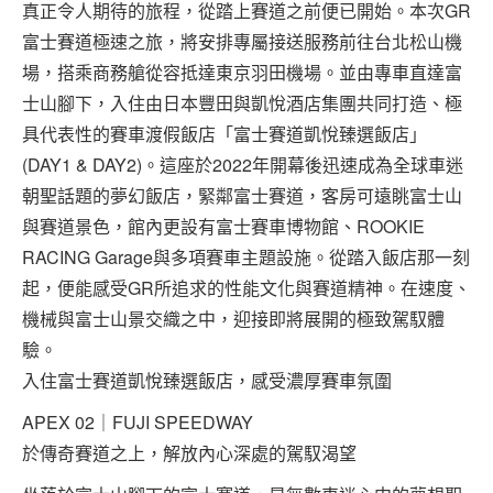
真正令人期待的旅程，從踏上賽道之前便已開始。本次GR
富士賽道極速之旅，將安排專屬接送服務前往台北松山機
場，搭乘商務艙從容抵達東京羽田機場。並由專車直達富
士山腳下，入住由日本豐田與凱悅酒店集團共同打造、極
具代表性的賽車渡假飯店「富士賽道凱悅臻選飯店」
(DAY1 & DAY2)。這座於2022年開幕後迅速成為全球車迷
朝聖話題的夢幻飯店，緊鄰富士賽道，客房可遠眺富士山
與賽道景色，館內更設有富士賽車博物館、ROOKIE
RACING Garage與多項賽車主題設施。從踏入飯店那一刻
起，便能感受GR所追求的性能文化與賽道精神。在速度、
機械與富士山景交織之中，迎接即將展開的極致駕馭體
驗。
入住富士賽道凱悅臻選飯店，感受濃厚賽車氛圍
APEX 02｜FUJI SPEEDWAY
於傳奇賽道之上，解放內心深處的駕馭渴望