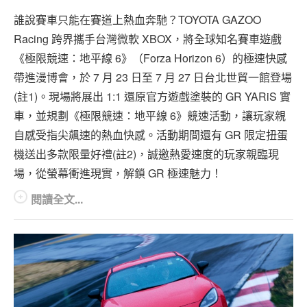
專題報導
誰說賽車只能在賽道上熱血奔馳？TOYOTA GAZOO
車型比拼
Racing 跨界攜手台灣微軟 XBOX，將全球知名賽車遊戲
《極限競速：地平線 6》（Forza Horizon 6）的極速快感
兩輪世界
帶進漫博會，於 7 月 23 日至 7 月 27 日台北世貿一館登場
(註1)。現場將展出 1:1 還原官方遊戲塗裝的 GR YARiS 實
車，並規劃《極限競速：地平線 6》競速活動，讓玩家親
自感受指尖飆速的熱血快感。活動期間還有 GR 限定扭蛋
機送出多款限量好禮(註2)，誠邀熱愛速度的玩家親臨現
場，從螢幕衝進現實，解鎖 GR 極速魅力！
閱讀全文...