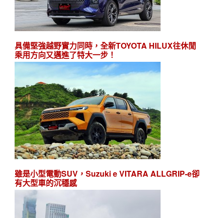
具備堅強越野實力同時，全新TOYOTA HILUX往休閒
乘用方向又邁進了特大一步！
雖是小型電動SUV，Suzuki e VITARA ALLGRIP-e卻
有大型車的沉穩感