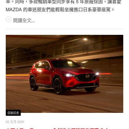
率。同時，多款暢銷車型同步享有 5 年原廠保固，讓喜愛
MAZDA 的車迷朋友們能輕鬆坐擁進口日系豪華座駕。
閱讀全文...
促銷訊息
02 五月 2024