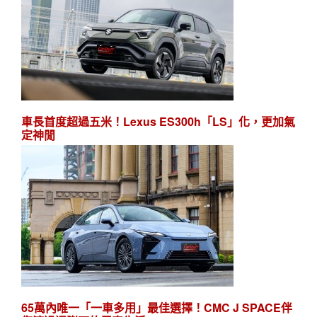
車長首度超過五米！Lexus ES300h「LS」化，更加氣
定神閒
65萬內唯一「一車多用」最佳選擇！CMC J SPACE伴