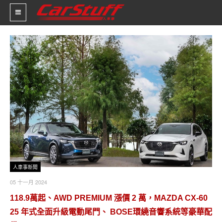
新車價格
車市新聞
賽車新聞
汽車改裝
輪胎特區
促銷訊息
人車事新聞
人車軼事
05 十一月 2024
118.9萬起、AWD PREMIUM 漲價 2 萬，MAZDA CX-60
試車報導
25 年式全面升級電動尾門、 BOSE環繞音響系統等豪華配