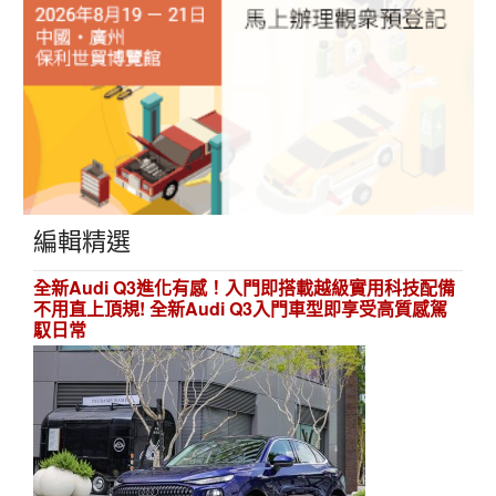
編輯精選
全新Audi Q3進化有感！入門即搭載越級實用科技配備
不用直上頂規! 全新Audi Q3入門車型即享受高質感駕
馭日常