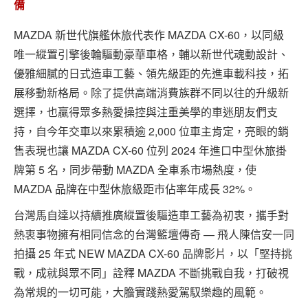
備
專題報導
MAZDA 新世代旗艦休旅代表作 MAZDA CX-60，以同級
車型比拼
唯一縱置引擎後輪驅動豪華車格，輔以新世代魂動設計、
兩輪世界
優雅細膩的日式造車工藝、領先級距的先進車載科技，拓
展移動新格局。除了提供高端消費族群不同以往的升級新
選擇，也贏得眾多熱愛操控與注重美學的車迷朋友們支
持，自今年交車以來累積逾 2,000 位車主肯定，亮眼的銷
售表現也讓 MAZDA CX-60 位列 2024 年進口中型休旅掛
牌第 5 名，同步帶動 MAZDA 全車系市場熱度，使
MAZDA 品牌在中型休旅級距市佔率年成長 32%。
台灣馬自達以持續推廣縱置後驅造車工藝為初衷，攜手對
熱衷事物擁有相同信念的台灣籃壇傳奇 — 飛人陳信安一同
拍攝 25 年式 NEW MAZDA CX-60 品牌影片，以「堅持挑
戰，成就與眾不同」詮釋 MAZDA 不斷挑戰自我，打破視
為常規的一切可能，大膽實踐熱愛駕馭樂趣的風範。