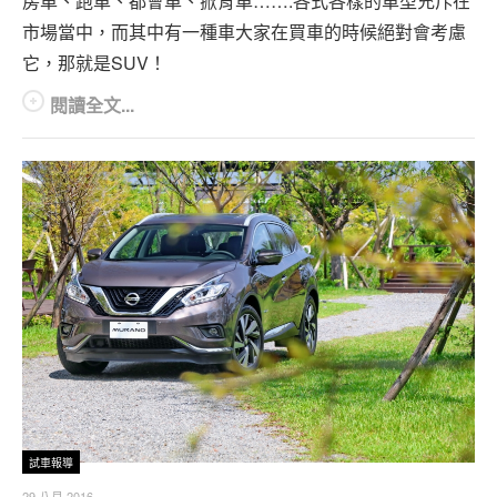
房車、跑車、都會車、掀背車…….各式各樣的車型充斥在
專題報導
市場當中，而其中有一種車大家在買車的時候絕對會考慮
車型比拼
它，那就是SUV！
閱讀全文...
兩輪世界
試車報導
29 八月 2016