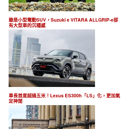
雖是小型電動SUV，Suzuki e VITARA ALLGRIP-e卻
有大型車的沉穩感
車長首度超過五米！Lexus ES300h「LS」化，更加氣
定神閒