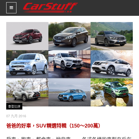
新車價格
車市新聞
賽車新聞
汽車改裝
輪胎特區
促銷訊息
車型比拼
人車軼事
07 九月 2016
爸爸的好車，SUV精選特輯（150～200萬）
試車報導