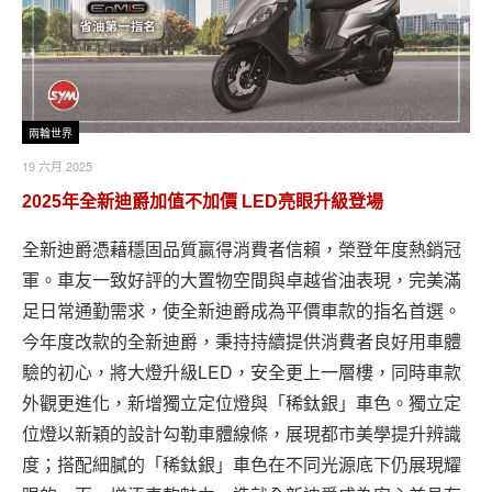
兩輪世界
19 六月 2025
2025年全新迪爵加值不加價 LED亮眼升級登場
全新迪爵憑藉穩固品質贏得消費者信賴，榮登年度熱銷冠
軍。車友一致好評的大置物空間與卓越省油表現，完美滿
足日常通勤需求，使全新迪爵成為平價車款的指名首選。
今年度改款的全新迪爵，秉持持續提供消費者良好用車體
驗的初心，將大燈升級LED，安全更上一層樓，同時車款
外觀更進化，新增獨立定位燈與「稀鈦銀」車色。獨立定
位燈以新穎的設計勾勒車體線條，展現都市美學提升辨識
度；搭配細膩的「稀鈦銀」車色在不同光源底下仍展現耀