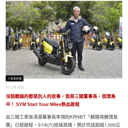
人車事新聞
21 三月 2022
沒挑戰過的都是別人的故事，我是三陽董事長，我環島
中！ SYM Start Your Miles熱血啟程
由三陽工業吳清源董事長率領的KRNBT「麒開得勝環島
團」已經啟程，3/19(六)抵達高雄，預計完成超過1,000公