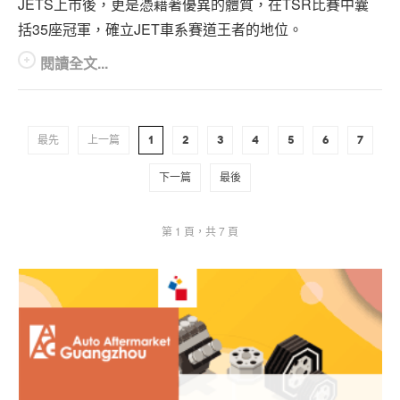
JETS上市後，更是憑藉著優異的體質，在TSR比賽中囊
括35座冠軍，確立JET車系賽道王者的地位。
閱讀全文...
最先
上一篇
1
2
3
4
5
6
7
下一篇
最後
第 1 頁，共 7 頁