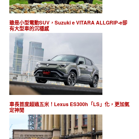
雖是小型電動SUV，Suzuki e VITARA ALLGRIP-e卻
有大型車的沉穩感
車長首度超過五米！Lexus ES300h「LS」化，更加氣
定神閒