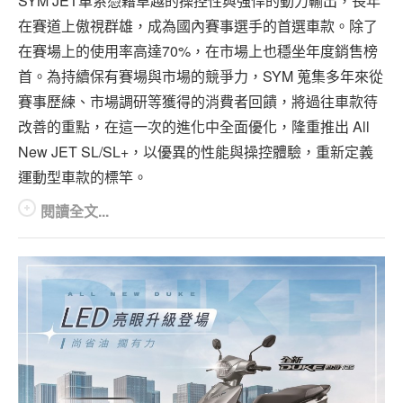
SYM JET車系憑藉卓越的操控性與強悍的動力輸出，長年
專題報導
在賽道上傲視群雄，成為國內賽事選手的首選車款。除了
車型比拼
在賽場上的使用率高達70%，在市場上也穩坐年度銷售榜
首。為持續保有賽場與市場的競爭力，SYM 蒐集多年來從
兩輪世界
賽事歷練、市場調研等獲得的消費者回饋，將過往車款待
改善的重點，在這一次的進化中全面優化，隆重推出 All
New JET SL/SL+，以優異的性能與操控體驗，重新定義
運動型車款的標竿。
閱讀全文...