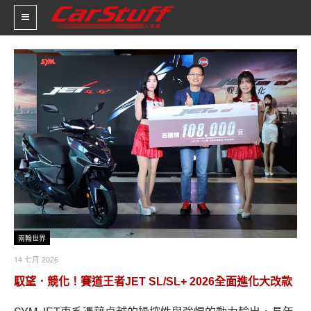
新車價格
車市新聞
賽車新聞
汽車改裝
輪胎特區
促銷訊息
兩輪世界
人車軼事
14 七月 2026
馭望．競化！賽道王者JET SL/SL+ 2026全面進化大改款
試車報導