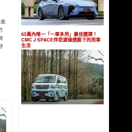
性能
方
65萬內唯一「一車多用」最佳選擇！
統
CMC J SPACE伴您渡過通膨下的用車
生活
舒