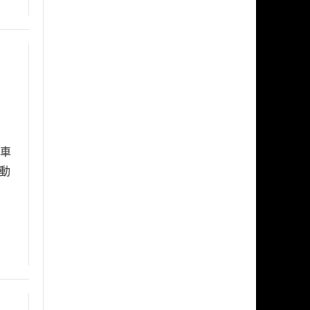
在車
運動