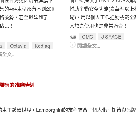
。而在台灣更因為品牌旗下
而且還提供了Level 2 ADAS駕
售的4x4車型都有不到200
輔助主動安全功能(豪華型以上
格優勢，甚至還達到了
配)，用以個人工作通勤或載全
的佔比！
人旅遊使用也是非常適合！
CMC
J SPACE
來源
a
Octavia
Kodiaq
閱讀全文...
全文...
成為難忘的體驗時刻
到豐富的車主體驗世界，Lamborghini的旅程結合了個人化、期待與品