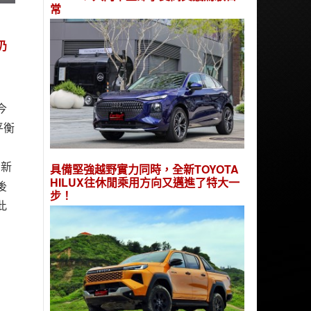
常
仍
今
平衡
的新
具備堅強越野實力同時，全新TOYOTA
HILUX往休閒乘用方向又邁進了特大一
後
步！
此