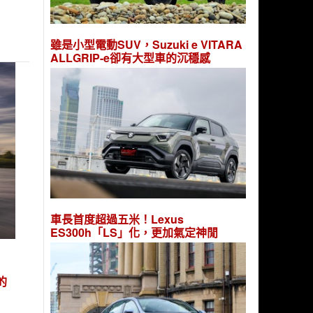
雖是小型電動SUV，Suzuki e VITARA
ALLGRIP-e卻有大型車的沉穩感
車長首度超過五米！Lexus
ES300h「LS」化，更加氣定神閒
 的