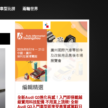
車型比拼
兩輪世界
編輯精選
全新Audi Q3進化有感！入門即搭載越
級實用科技配備 不用直上頂規! 全新
Audi Q3入門車型即享受高質感駕馭日