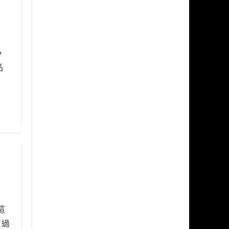
，
品
這
了過