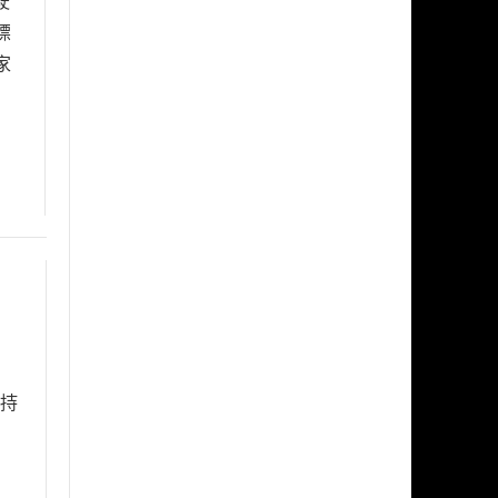
駛
標
家
牌持