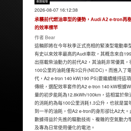
專題報導
2026-08-07 16:12:38
承襲前代燃油車型的優勢，Audi A2 e-tron再
的效率標竿
作者
Bear
這輛即將在今年秋季正式亮相的緊湊型電動車
有史以來效率最高的Audi車款，其概念來自19
出搭載柴油動力的前代A2，其油耗非常優異，
100公里的油耗僅有3公升(NEDC)。而進入了
代，A2 e-tron 140 kW(190 PS)要繼續維持
傳統，選配效率套件的A2 e-tron 140 kW根據W
量的初步能耗為12.8kWh/100km，這相當於
的消耗約為每100公里消耗1.3公升，也就是當
到一半的油耗，但A2 e-tron的身形卻比A2大
數據得益於先進的驅動技術、複雜的空氣動力
及專為日常使用優化的電池。