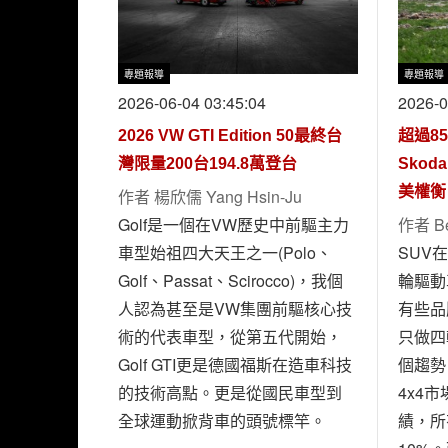
專題報導
專題報導
2026-06-04 03:45:04
2026-0
2026 VW GTI Edition 50最終台
超過8
灣限量200台194.8萬登台
Skod
美權衡
作者
楊欣儒 Yang Hsin-Ju
Golf是一個在VW歷史中前驅主力
作者
B
車型始祖四大天王之一(Polo、
SUV
Golf、Passat、Scirocco)，我個
輪驅動
人認為甚至是VW集團前驅核心技
有些品
術的代表車型，從第五代開始，
只做四
Golf GTI更是德國福斯在造車科技
個趨勢
的技術高點。更是從國民車型到
4x4
全球運動掀背車的頭號標竿。
績，所