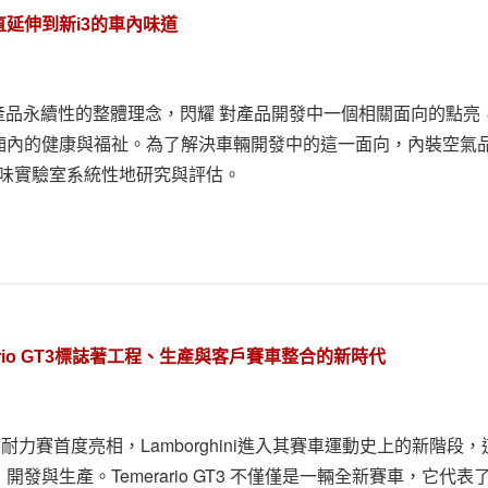
直延伸到新i3的車內味道
對產品永續性的整體理念，閃耀 對產品開發中一個相關面向的點亮
廂內的健康與福祉。為了解決車輛開發中的這一面向，內裝空氣
氣味實驗室系統性地研究與評估。
emerario GT3標誌著工程、生產與客戶賽車整合的新時代
g 12小時耐力賽首度亮相，Lamborghini進入其賽車運動史上的新階段，
與生產。Temerario GT3 不僅僅是一輛全新賽車，它代表