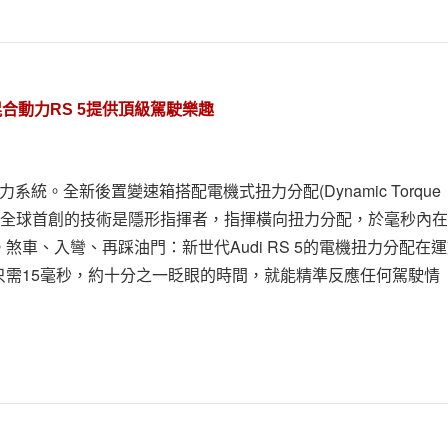
混合動力RS 5提供頂級駕駛樂趣
力系統。全新後置變速箱搭配電機式扭力分配(Dynamic Torque
動態。這項全球首創的技術是隱形指揮者，指揮橫向扭力分配，於毫秒內
車、入彎、再踩油門：新世代Audi RS 5的電機扭力分配在
需15毫秒，約十分之一眨眼的時間，就能精準反應任何駕駛情