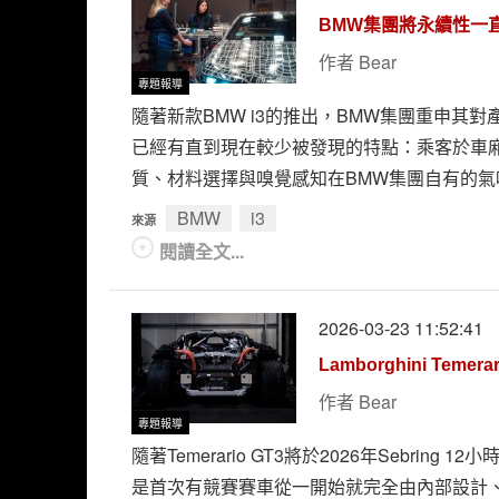
BMW集團將永續性一
作者
Bear
專題報導
隨著新款BMW i3的推出，BMW集團重申其
已經有直到現在較少被發現的特點：乘客於車
質、材料選擇與嗅覺感知在BMW集團自有的
BMW
i3
來源
閱讀全文...
2026-03-23 11:52:41
Lamborghini T
作者
Bear
專題報導
隨著Temerario GT3將於2026年Sebrin
是首次有競賽賽車從一開始就完全由內部設計、開發