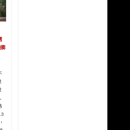
選
通膨
不
供
靈
人
格
.3
)，