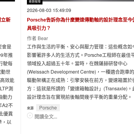
專題報導
2026-08-03 15:49:09
樹立新
Porsche告訴你為什麼變速傳動軸的設計理念至今
具吸引力？
作者
Bear
型會是
工作與生活的平衡、安心與壓力管理：這些概念如
99年推
影響著許多人的生活方式。Porsche工程師在最佳
行駛每
領域投入超過五十年。當時，在魏薩赫研發中心
電動世
(Weissach Development Centre)，一種適合跑車
這項高效能
驅動架構正在成熟：引擎安裝在前方，變速箱置於
LTP測
方：這就是所謂的「變速箱軸設計」(Transaxle)。
柴油動力
設計理念旨在實現前後軸間幾乎平衡的重量分配。
年A2不
Porsche
來源
。此優異
閱讀全文...
學，以