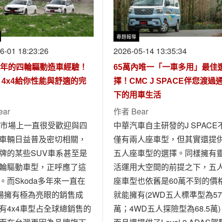
專題報導
6-01 18:23:26
2026-05-14 13:35:34
5年的四輪驅動造車經驗！
65萬內唯一「一車多用」最佳
a 4x4給你性能與舒適的完
擇！CMC J SPACE伴您渡過
下的用車生活
ear
作者
Bear
在市場上一直很受歡迎與四
中華汽車自主研發的J SPACE
車輛日益普及密切相關，
僅有兩人座車型，但其實還提
牌的某些SUV車系甚至是
五人座車型的選擇。同樣擁有
輪驅動車型，正呼應了這
活運用大空間的前提之下，五
。而Skoda多年來一直在
座車型也依舊是60萬不到的價
市場擁有極為亮眼的銷售成
就能擁有(2WD五人標準型為57
有4x4車型占全球總銷售的
萬；4WD五人探險型為68.5萬