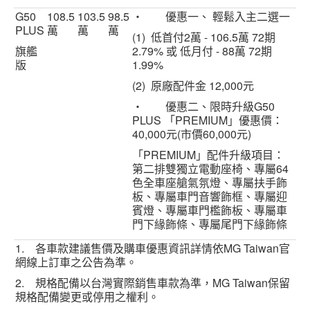
G50
108.5
103.5
98.5
‧ 優惠一、 輕鬆入主二選一
PLUS
萬
萬
萬
(1) 低首付2萬 - 106.5萬 72期
旗艦
2.79% 或 低月付 - 88萬 72期
版
1.99%
(2) 原廠配件金 12,000元
‧ 優惠二、限時升級G50
PLUS 「PREMIUM」優惠價：
40,000元(市價60,000元)
「PREMIUM」配件升級項目：
第二排雙獨立電動座椅、專屬64
色全車座艙氣氛燈、專屬扶手飾
板、專屬車門音響飾框、專屬迎
賓燈、專屬車門檻飾板、專屬車
門下緣飾條、專屬尾門下緣飾條
1. 各車款建議售價及購車優惠資訊詳情依MG Taiwan官
網線上訂車之公告為準。
2. 規格配備以台灣實際銷售車款為準，MG Taiwan保留
規格配備變更或停用之權利。