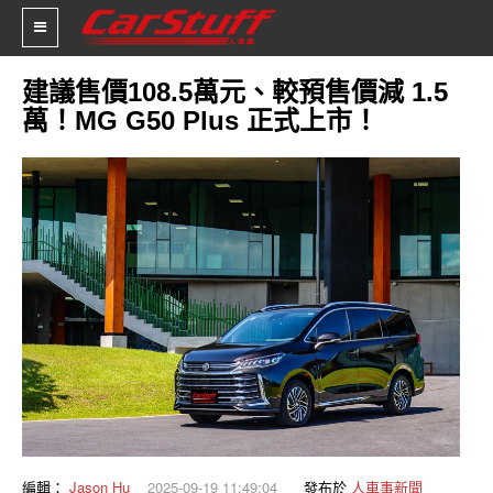
建議售價108.5萬元、較預售價減 1.5
萬！MG G50 Plus 正式上市！
新車價格
車市新聞
賽車新聞
汽車改裝
輪胎特區
促銷訊息
人車軼事
試車報導
編輯：
Jason Hu
2025-09-19 11:49:04
發布於
人車事新聞