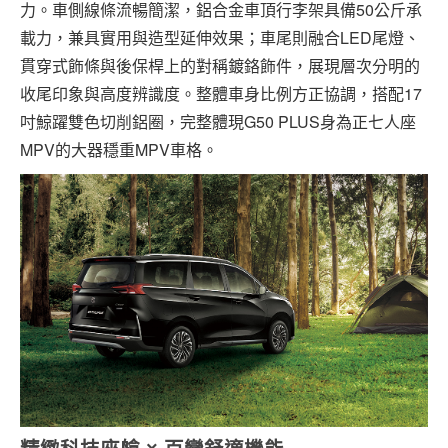
力。車側線條流暢簡潔，鋁合金車頂行李架具備50公斤承
載力，兼具實用與造型延伸效果；車尾則融合LED尾燈、
貫穿式飾條與後保桿上的對稱鍍鉻飾件，展現層次分明的
收尾印象與高度辨識度。整體車身比例方正協調，搭配17
吋鯨躍雙色切削鋁圈，完整體現G50 PLUS身為正七人座
MPV的大器穩重MPV車格。