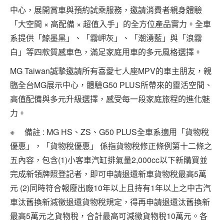
中心，展開賞車與預約試乘服務，邀請消費者親身體驗
「大空間 × 高配備 × 超值入手」的全方位產品實力。全車
系提供「鯨墨黑」、「霧岬灰」、「潮湧藍」與「浪霧
白」等四款質感車色，滿足家庭用車的多元風格選擇。
MG Taiwan誠摯邀請所有喜愛七人座MPV的車主朋友，親
臨全台MG展示中心，體驗G50 PLUS所帶來的靈活空間、
高值配備與多元升級選擇，感受每一段家庭旅程的進化魅
力。
※ 備註 : MG HS、ZS、G50 PLUS全車系適用「貨物稅
優惠」，「貨物稅優惠」 係指貨物稅修正條例第十二條之
五內容，包含(1)小客車汽缸排氣量2,000cc以下新購買並
完成新領牌照登記者，即可申請退還新車貨物稅最高5萬
元 (2)同時符合報廢出廠10年以上且持有1年以上之中古汽
車汰舊換新減徵退還貨物稅規定，得再申請退還汰舊換新
最高5萬元之貨物稅，合計最高可減徵貨物稅10萬元。各