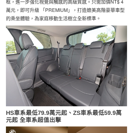
框，進一步強化視覺與觸感的高級質感。只需加價NT$ 4
萬元，即可升級 「PREMIUM」，打造媲美高階豪華車型
的乘坐體驗，為家庭移動生活樹立全新標準。
HS
車系最低
79.9
萬元起、
ZS
車系最低
59.9
萬
元起
全車系超值出擊