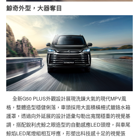
鯨奇外型，大器奪目
全新G50 PLUS外觀設計展現洗鍊大氣的現代MPV風
格，整體造型穩健俐落，車頭採用大面積橫柵式鍍鉻水箱
護罩，透過向外延展的設計語彙勾勒出寬闊穩重的視覺基
調，搭配銳利虎鯨之眼造型的自動感應LED頭燈，與車尾
鯨焰LED尾燈組相互呼應，形塑出科技感十足的視覺張