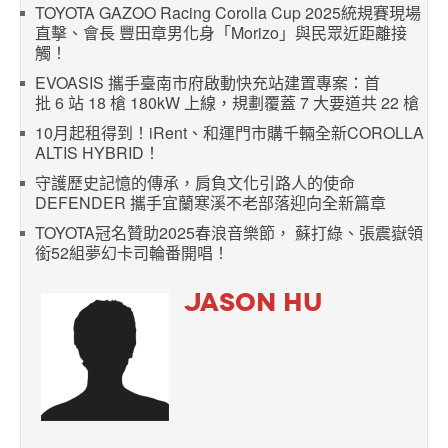
TOYOTA GAZOO Racing Corolla Cup 2025統規賽現場
直擊、會長 豐田章男化身「Morizo」與民眾近距離接
觸！
EVOASIS 攜手臺南市府啟動快充站建置專案：首
批 6 站 18 槍 180kW 上線，規劃覆蓋 7 大要道共 22 槍
10月起租得到！iRent、和運門市購千輛全新COROLLA
ALTIS HYBRID！
守護歷史記憶的傳承，肩負文化引路人的使命
DEFENDER 攜手宜蘭寒溪不老部落迎向全新篇章
TOYOTA冠名贊助2025春浪音樂節， 蘇打綠、張震嶽領
銜52組夢幻卡司輪番開唱！
JASON HU