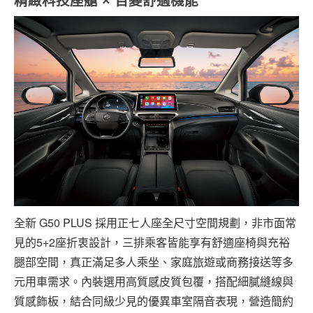
精緻科技座艙
×
百變舒適機能
全新 G50 PLUS 採用正七人座全尺寸空間規劃，非市面常
見的5+2座折衷設計，三排乘客皆能享有舒適座椅與充裕
腿部空間，真正滿足多人乘坐、家庭旅遊或商務接送等多
元用車需求。內裝選用高質感皮質包覆，搭配細膩縫線與
質感飾板，結合同級少見的優異車室隔音表現，營造簡約