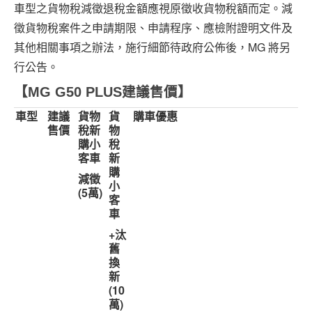
車型之貨物稅減徵退稅金額應視原徵收貨物稅額而定。減
徵貨物稅案件之申請期限、申請程序、應檢附證明文件及
其他相關事項之辦法，施行細節待政府公佈後，MG 將另
行公告。
【
MG G50 PLUS
建議售價】
車型
建議
貨物
貨
購車優惠
售價
稅新
物
購小
稅
客車
新
購
減徵
小
(5
萬
)
客
車
+
汰
舊
換
新
(10
萬
)