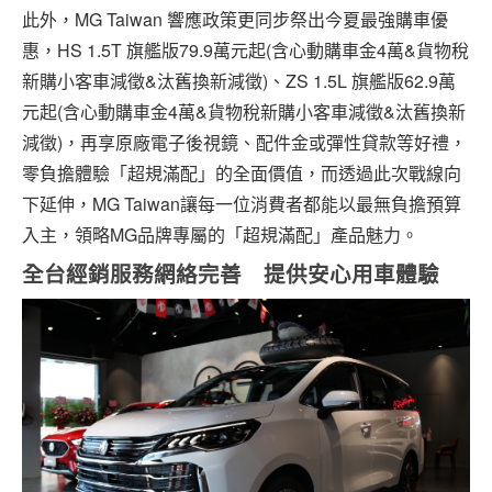
此外，MG Taiwan 響應政策更同步祭出今夏最強購車優
惠，HS 1.5T 旗艦版79.9萬元起(含心動購車金4萬&貨物稅
新購小客車減徵&汰舊換新減徵)、ZS 1.5L 旗艦版62.9萬
元起(含心動購車金4萬&貨物稅新購小客車減徵&汰舊換新
減徵)，再享原廠電子後視鏡、配件金或彈性貸款等好禮，
零負擔體驗「超規滿配」的全面價值，而透過此次戰線向
下延伸，MG Taiwan讓每一位消費者都能以最無負擔預算
入主，領略MG品牌專屬的「超規滿配」產品魅力。
全台經銷服務網絡完善 提供安心用車體驗