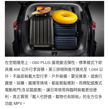
在空間運用上，G50 PLUS 展現靈活彈性，標準模式下即
具備 406 公升行李容積，第三排傾倒後可擴充至 1,044 公
升，不論是裝載大型行李、戶外裝備、嬰兒推車，或進行
露營、採購、搬運等情境，都能輕鬆應對，而標配感應式
電動尾門(含足踢感應)，讓日常使用與臨時裝載更加便
利，真正實現「載人也舒適、載物也有餘裕」的全方位多
功能 MPV。