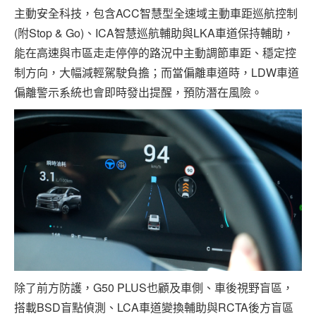
主動安全科技，包含ACC智慧型全速域主動車距巡航控制
(附Stop & Go)、ICA智慧巡航輔助與LKA車道保持輔助，
能在高速與市區走走停停的路況中主動調節車距、穩定控
制方向，大幅減輕駕駛負擔；而當偏離車道時，LDW車道
偏離警示系統也會即時發出提醒，預防潛在風險。
除了前方防護，G50 PLUS也顧及車側、車後視野盲區，
搭載BSD盲點偵測、LCA車道變換輔助與RCTA後方盲區