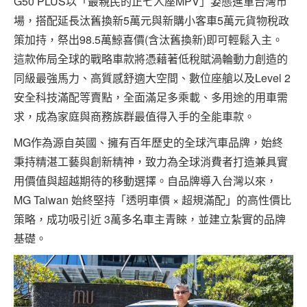
G50 PLUS以「最親民的正七人座MPV」姿態進軍台灣市
場，搭配延長汰舊換新5萬元與新購小客車5萬元貨物稅政
策加持，祭出98.5萬鯨喜價(含汰舊換新)即可輕鬆入主。
這款佈局全球的戰略車款將憑藉著低稅賦渦輪動力創造的
同級最強馬力、高質感舒適大空間、數位座艙以及Level 2
安全科技滿配等賣點，全面滿足多乘載、多用途的用車需
求，成為家庭與商務族群最值得入手的全能車款。
MG作為源自英國、擁有百年歷史的全球汽車品牌，始終
秉持精湛工藝與創新精神，致力為全球消費者打造兼具實
用價值與超越期待的移動選擇。自品牌導入台灣以來，
MG Taiwan 始終堅持「透明車價 × 超規滿配」的高性價比
策略，成功吸引近 3萬多名車主青睞，並建立紮實的品牌
基礎。