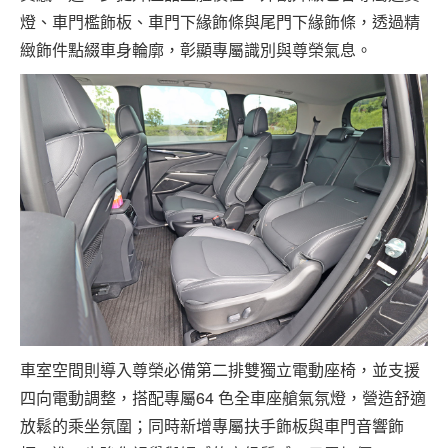
燈、車門檻飾板、車門下緣飾條與尾門下緣飾條，透過精
緻飾件點綴車身輪廓，彰顯專屬識別與尊榮氣息。
車室空間則導入尊榮必備第二排雙獨立電動座椅，並支援
四向電動調整，搭配專屬64 色全車座艙氣氛燈，營造舒適
放鬆的乘坐氛圍；同時新增專屬扶手飾板與車門音響飾