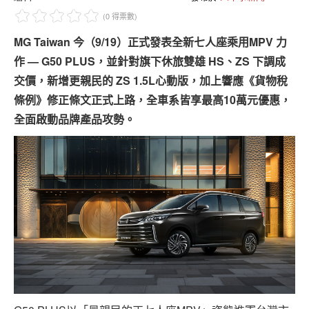
專題報導
(0 得票數)
車型比拼
MG Taiwan 今（9/19）正式發表全新七人座乘用MPV 力
作 — G50 PLUS，並針對旗下休旅雙雄 HS、ZS 下調成
兩輪世界
交價，新增更親民的 ZS 1.5L心動版，加上響應《貨物稅
條例》修正條文正式上路，全車系皆享最高10萬元優惠，
全面啟動品牌產品攻勢。