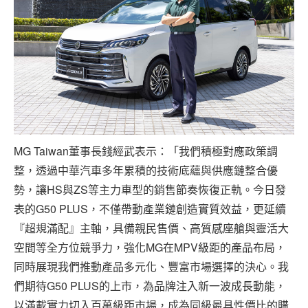
MG Taiwan董事長錢經武表示：「我們積極對應政策調
整，透過中華汽車多年累積的技術底蘊與供應鏈整合優
勢，讓HS與ZS等主力車型的銷售節奏恢復正軌。今日發
表的G50 PLUS，不僅帶動產業鏈創造實質效益，更延續
『超規滿配』主軸，具備親民售價、高質感座艙與靈活大
空間等全方位競爭力，強化MG在MPV級距的產品布局，
同時展現我們推動產品多元化、豐富市場選擇的決心。我
們期待G50 PLUS的上市，為品牌注入新一波成長動能，
以滿載實力切入百萬級距市場，成為同級最具性價比的購