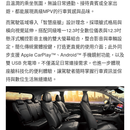
且溫潤的乘坐氛圍，無論日常通勤、接待貴賓或全家出
遊，都能展現高級MPV的行車質感與品味。
而駕駛區域導入「智慧座艙」設計理念，採環艙式格局與
橫向視覺延伸，搭配同級唯一12.3吋全數位儀表與12.3吋
懸浮式觸控影音主機的雙大螢幕組合，整合影音與車輛設
定，簡化傳統實體按鍵，打造更直覺的使用介面；此外同
步支援 Apple CarPlay™、Android™ 手機鏡射功能，以及
雙 USB 充電埠，不僅滿足日常連接需求，也進一步體現
座艙科技化的便利體驗，讓駕駛者隨時掌握行車資訊並保
持與數位生活無縫連結。