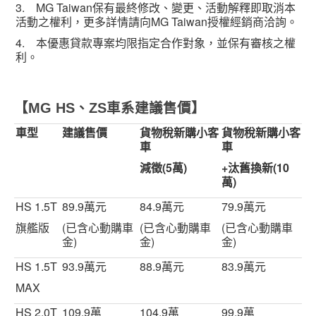
3. MG Taiwan保有最終修改、變更、活動解釋即取消本
活動之權利，更多詳情請向MG Taiwan授權經銷商洽詢。
4. 本優惠貸款專案均限指定合作對象，並保有審核之權
利。
【
MG
HS
、
ZS
車系建議售價】
車型
建議售價
貨物稅新購小客
貨物稅新購小客
車
車
減徵
(5
萬
)
+
汰舊換新
(10
萬
)
HS 1.5T
89.9萬元
84.9萬元
79.9萬元
旗艦版
(已含心動購車
(已含心動購車
(已含心動購車
金)
金)
金)
HS 1.5T
93.9萬元
88.9萬元
83.9萬元
MAX
HS 2.0T
109.9萬
104.9萬
99.9萬