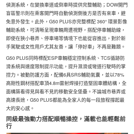
偵測系統，在變換車道或倒車時提供完整輔助；DOW開門
盲區警示則在乘客開門時自動偵測側後方是否有來車，避
免意外發生。此外，G50 PLUS亦完整標配 360° 環景影像
輔助系統，可清晰呈現車輛周遭視野，搭配停車輔助線，
即使在狹小巷弄、停車場等情境下也能從容進出，對於新
手駕駛或女性用戶尤其友善，讓「停好車」不再是難題。
G50 PLUS同時標配ESP車輛穩定控制系統、TCS循跡防
滑系統與速度限制提示功能，提升濕滑或彎道行駛時的掌
控力。被動防護方面，配備6具SRS輔助氣囊，並以78%
高剛性鋼材搭配車頂4.8m雷射焊接打造堅固車體結構，全
面構築看得見與看不見的移動安全堡壘。不論城市巷弄或
高速長途，G50 PLUS都能為全家人的每一段旅程撐起最
大的安心感。
同級最強動力搭配順暢操控，滿載也能輕鬆前
行