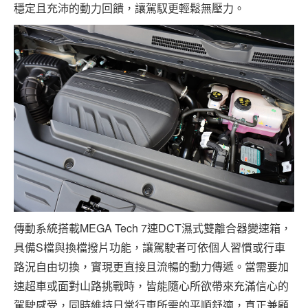
穩定且充沛的動力回饋，讓駕馭更輕鬆無壓力。
傳動系統搭載MEGA Tech 7速DCT濕式雙離合器變速箱，
具備S檔與換檔撥片功能，讓駕駛者可依個人習慣或行車
路況自由切換，實現更直接且流暢的動力傳遞。當需要加
速超車或面對山路挑戰時，皆能隨心所欲帶來充滿信心的
駕駛感受，同時維持日常行車所需的平順舒適，真正兼顧