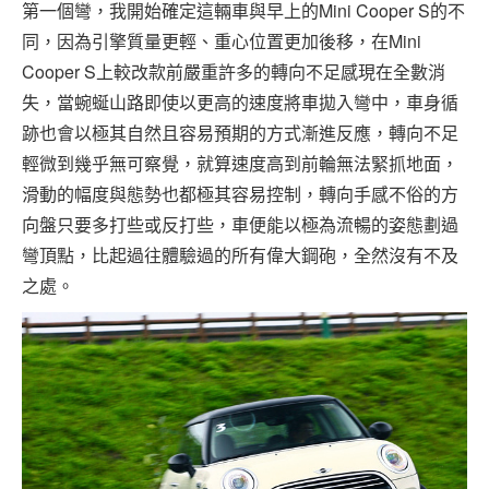
第一個彎，我開始確定這輛車與早上的Mini Cooper S的不
同，因為引擎質量更輕、重心位置更加後移，在Mini
Cooper S上較改款前嚴重許多的轉向不足感現在全數消
失，當蜿蜒山路即使以更高的速度將車拋入彎中，車身循
跡也會以極其自然且容易預期的方式漸進反應，轉向不足
輕微到幾乎無可察覺，就算速度高到前輪無法緊抓地面，
滑動的幅度與態勢也都極其容易控制，轉向手感不俗的方
向盤只要多打些或反打些，車便能以極為流暢的姿態劃過
彎頂點，比起過往體驗過的所有偉大鋼砲，全然沒有不及
之處。