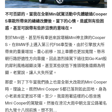
專題報導
車型比拼
不可否認的，當我在全新Mini試駕活動中先體驗過Cooper
S車款所帶來的總總改變後，當下的心情，是感到有些困
兩輪世界
惑，甚至可說帶有些許沮喪的意味在。
對於Mini迷、甚至所有車迷來說堪稱Mini神主牌的Cooper
S，在BMW手上邁入第三代F56車型後，由於引擎放大所
帶來的重量增加、重心前移，加上車體也更加寬闊、懸吊
朝行路舒適性方向靠攏，因此激烈操駕下過往如Go-Kart般
的犀利風格越顯淡薄，甚至某些狀態下推頭現象還頗為明
顯，老實說，讓人大失所望。
那麼，到了下午當我們換上也是全新大改款的Mini Cooper
時，理論上，既然Mini Cooper S都已落到如此田地，身為
小老弟肯定更加不堪，至少，我是抱著這樣的心態坐進
Mini Cooper的駕駛座，然後在滂沱大雨中朝北宜公路著名
的九彎十八拐前進，想不到…