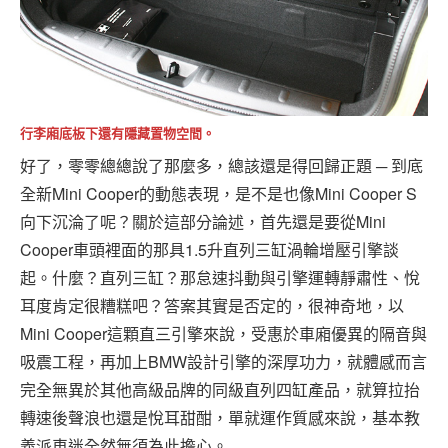
行李廂底板下還有隱藏置物空間。
好了，零零總總說了那麼多，總該還是得回歸正題 ─ 到底
全新Mini Cooper的動態表現，是不是也像Mini Cooper S
向下沉淪了呢？關於這部分論述，首先還是要從Mini
Cooper車頭裡面的那具1.5升直列三缸渦輪增壓引擎談
起。什麼？直列三缸？那怠速抖動與引擎運轉靜肅性、悅
耳度肯定很糟糕吧？答案其實是否定的，很神奇地，以
Mini Cooper這顆直三引擎來說，受惠於車廂優異的隔音與
吸震工程，再加上BMW設計引擎的深厚功力，就體感而言
完全無異於其他高級品牌的同級直列四缸產品，就算拉抬
轉速後聲浪也還是悅耳甜酣，單就運作質感來說，基本教
義派車迷全然無須為此擔心。