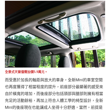
全景式天窗僅需加價5.9萬元。
而受惠於加長的軸距與放大的車身，全新Mini的車室空間
也再度獲得了相當程度的提升，前座部分最顯著的感受來
自於橫寬的增加，而後座部分包括頭部與腿部則擁有相當
充足的活動餘裕，再加上符合人體工學的椅型設計，全新
Mini的後座現在也能讓成人坐得十分舒適，當然，前提是