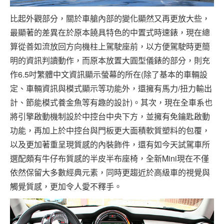
比起外觀部分，關於車艙內部的變化顯然又再更放大些，
最顯著的差異在於原本饒具特色的中置式時速錶，現在總
算從善如流放回方向機柱上駕駛座前，以方便駕駛時更簡
明的資訊判讀動作，而原本放置大圓型儀錶的部分，則充
作6.5吋繁體中文資訊顯示螢幕的所在(除了基本的車輛設
定、車輛資訊與模式顯示等功能外，還擁有馬力/扭力輸出
計、節能模式養金魚等有趣的設計)。其次，現在全車系也
將引擎啟動機制設於中控台中央下方，並擁有免鑰匙啟動
功能，再加上於中控台與門板更大面積軟質塑料的包覆，
以及更加著重呈現質感的內裝飾件，還有如今天試駕車所
選配頗有牛仔布質感的半皮半布座椅，全新Mini現在不僅
依然保留大多數經典元素，同時更趨近於高級車的視覺與
觸覺質感，更加令人愛不釋手。