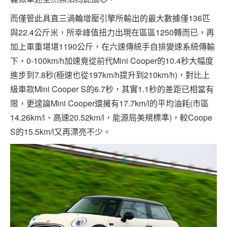
而僅管此具直三渦輪增壓引擎所輸出的最大數據僅136匹
與22.4公斤米，所幸峰值扭力出現在區區1250轉而已，再
加上車重堪堪1190公斤，在六速傳統手自排變速系統傳輸
下，0-100km/h加速竟從前代Mini Cooper的10.4秒大幅度
進步到7.8秒(極速也從197km/h提升到210km/h)，對比上
級車款Mini Cooper S的6.7秒，其實1.1秒的差距已相當有
限，更遑論Mini Cooper還擁有17.7km/l的平均油耗(市區
14.26km/l、高速20.52km/l，能源局美規標準)，較Coope
S的15.5km/l又再漂亮不少。