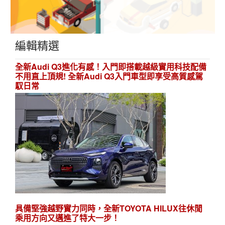
編輯精選
全新Audi Q3進化有感！入門即搭載越級實用科技配備
不用直上頂規! 全新Audi Q3入門車型即享受高質感駕
馭日常
具備堅強越野實力同時，全新TOYOTA HILUX往休閒
乘用方向又邁進了特大一步！