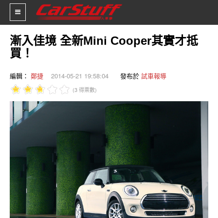
漸入佳境 全新Mini Cooper其實才抵
買！
新車價格
編輯：
鄭捷
2014-05-21 19:58:04
發布於
試車報導
車市新聞
(3 得票數)
賽車新聞
汽車改裝
輪胎特區
促銷訊息
人車軼事
試車報導