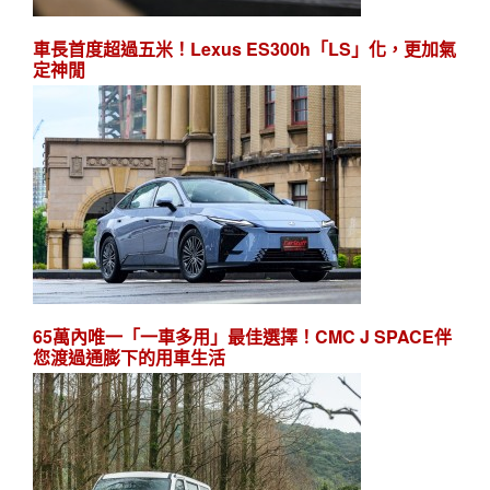
車長首度超過五米！Lexus ES300h「LS」化，更加氣
定神閒
65萬內唯一「一車多用」最佳選擇！CMC J SPACE伴
您渡過通膨下的用車生活