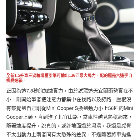
全新1.5升直三渦輪增壓引擎可輸出136匹最大馬力，配的還是六速手自
排變速箱。
正因為這7.8秒的加速實力，由於試駕這天宜蘭雨勢實在不
小，剛開始筆者把注意力都集中在找路以及認路，壓根沒
有察覺到自己剛從Mini Cooper S換到動力小上56匹的Mini
Cooper上頭，直到進了北宜山路，當車性越見熟稔起來，
隨著速度提升，說真的，或許地面過於濕滑，我還是感覺
不太出動力上兩者間有太懸殊的差異，不過隨著將車拋進