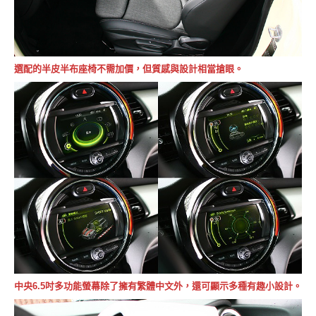
選配的半皮半布座椅不需加價，但質感與設計相當搶眼。
中央6.5吋多功能螢幕除了擁有繁體中文外，還可顯示多種有趣小設計。