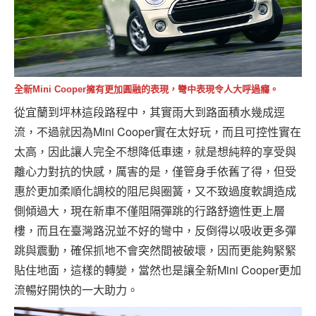
全新Mini Cooper擁有更加圓融的表現，彎中表現令人大呼過癮。
從宜蘭到坪林這段路程中，其實雨大到路面積水幾成逕
流，不過就因為Mini Cooper實在太好玩，而且可控性實在
太高，因此讓人完全不想降低車速，就是想純粹的享受與
離心力對抗的快感，厲害的是，僅管身手依舊了得，但受
惠於更加柔順化調校的阻尼與圈簧，又不致過度軟調造成
側傾過大，現在新車不僅阻隔彈跳的行路舒適性更上層
樓，而且在臺灣路況並不好的彎中，反倒得以吸收更多彈
跳與震動，確保抓地不會突然間被破壞，因而更能夠緊緊
貼住地面，這樣的轉變，當然也是讓全新Mini Cooper更加
流暢好開快的一大助力。