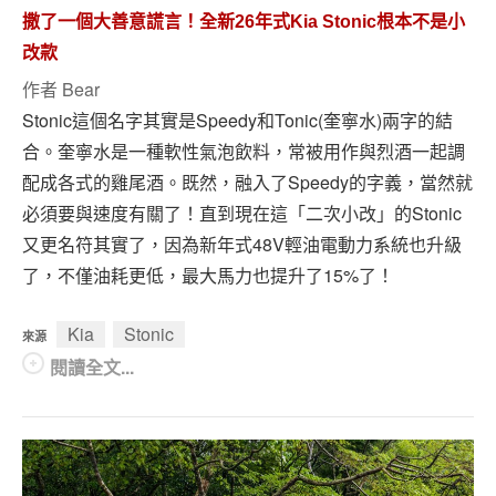
專題報導
撒了一個大善意謊言！全新26年式Kia Stonic根本不是小
改款
車型比拼
作者
Bear
兩輪世界
Stonic這個名字其實是Speedy和Tonic(奎寧水)兩字的結
合。奎寧水是一種軟性氣泡飲料，常被用作與烈酒一起調
配成各式的雞尾酒。既然，融入了Speedy的字義，當然就
必須要與速度有關了！直到現在這「二次小改」的Stonic
又更名符其實了，因為新年式48V輕油電動力系統也升級
了，不僅油耗更低，最大馬力也提升了15%了！
Kia
Stonic
來源
閱讀全文...