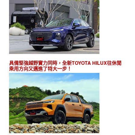
具備堅強越野實力同時，全新TOYOTA HILUX往休閒
乘用方向又邁進了特大一步！