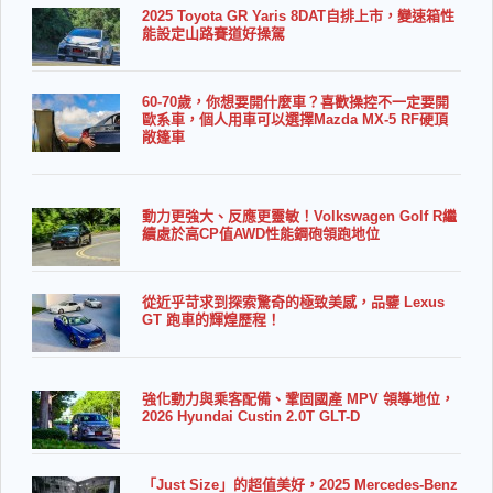
2025 Toyota GR Yaris 8DAT自排上市，變速箱性
能設定山路賽道好操駕
60-70歲，你想要開什麼車？喜歡操控不一定要開
歐系車，個人用車可以選擇Mazda MX-5 RF硬頂
敞篷車
動力更強大、反應更靈敏！Volkswagen Golf R繼
續處於高CP值AWD性能鋼砲領跑地位
從近乎苛求到探索驚奇的極致美感，品鑒 Lexus
GT 跑車的輝煌歷程！
強化動力與乘客配備、鞏固國產 MPV 領導地位，
2026 Hyundai Custin 2.0T GLT-D
「Just Size」的超值美好，2025 Mercedes-Benz