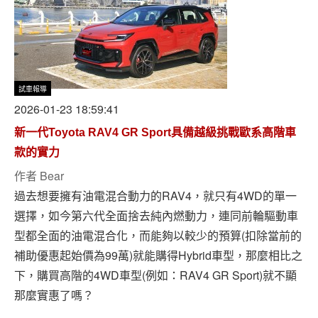
試車報導
2026-01-23 18:59:41
新一代Toyota RAV4 GR Sport具備越級挑戰歐系高階車
款的實力
作者
Bear
過去想要擁有油電混合動力的RAV4，就只有4WD的單一
選擇，如今第六代全面捨去純內燃動力，連同前輪驅動車
型都全面的油電混合化，而能夠以較少的預算(扣除當前的
補助優惠起始價為99萬)就能購得Hybrid車型，那麼相比之
下，購買高階的4WD車型(例如：RAV4 GR Sport)就不顯
那麼實惠了嗎？