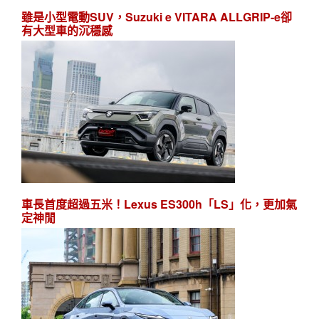
雖是小型電動SUV，Suzuki e VITARA ALLGRIP-e卻
有大型車的沉穩感
車長首度超過五米！Lexus ES300h「LS」化，更加氣
定神閒