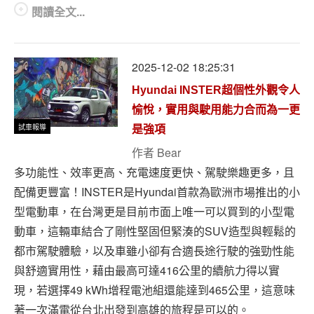
閱讀全文...
2025-12-02 18:25:31
Hyundai INSTER超個性外觀令人
愉悅，實用與駛用能力合而為一更
試車報導
是強項
作者
Bear
多功能性、效率更高、充電速度更快、駕駛樂趣更多，且
配備更豐富！INSTER是Hyundai首款為歐洲市場推出的小
型電動車，在台灣更是目前市面上唯一可以買到的小型電
動車，這輛車結合了剛性堅固但緊湊的SUV造型與輕鬆的
都市駕駛體驗，以及車雖小卻有合適長途行駛的強勁性能
與舒適實用性，藉由最高可達416公里的續航力得以實
現，若選擇49 kWh增程電池組還能達到465公里，這意味
著一次滿電從台北出發到高雄的旅程是可以的。