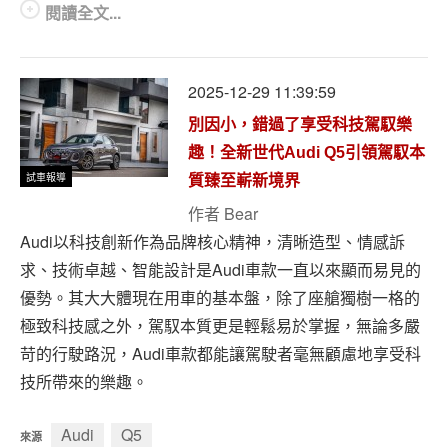
閱讀全文...
2025-12-29 11:39:59
別因小，錯過了享受科技駕馭樂
趣！全新世代Audi Q5引領駕馭本
試車報導
質臻至嶄新境界
作者
Bear
Audi以科技創新作為品牌核心精神，清晰造型、情感訴
求、技術卓越、智能設計是Audi車款一直以來顯而易見的
優勢。其大大體現在用車的基本盤，除了座艙獨樹一格的
極致科技感之外，駕馭本質更是輕鬆易於掌握，無論多嚴
苛的行駛路況，Audi車款都能讓駕駛者毫無顧慮地享受科
技所帶來的樂趣。
Audi
Q5
來源